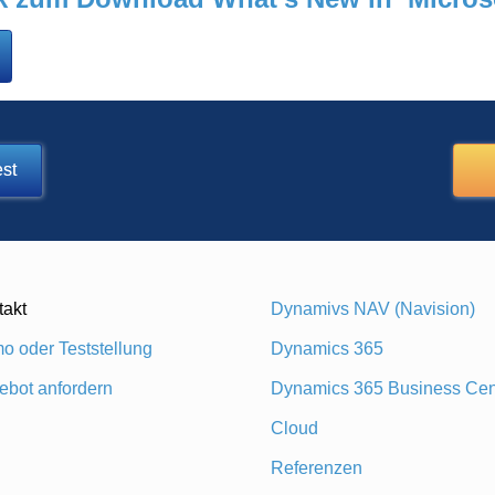
st
takt
Dynamivs NAV (Navision)
o oder Teststellung
Dynamics 365
ebot anfordern
Dynamics 365 Business Cen
Cloud
Referenzen