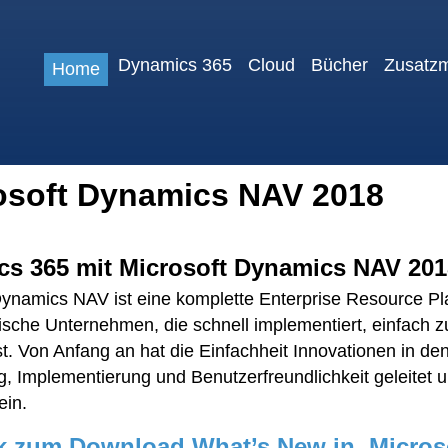
Dynamics 365
Cloud
Bücher
Zusatz
Home
osoft Dynamics NAV 2018
s 365 mit Microsoft Dynamics NAV 20
Dynamics NAV ist eine komplette Enterprise Resource Pl
ische Unternehmen, die schnell implementiert, einfach zu
st. Von Anfang an hat die Einfachheit Innovationen in d
g, Implementierung und Benutzerfreundlichkeit geleitet 
ein.
k zum Download What’s New in Micros