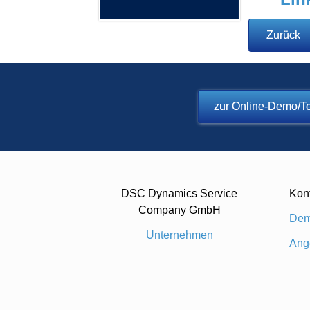
Zurück
zur Online-Demo/Te
DSC Dynamics Service
Kon
Company GmbH
Dem
Unternehmen
Ang