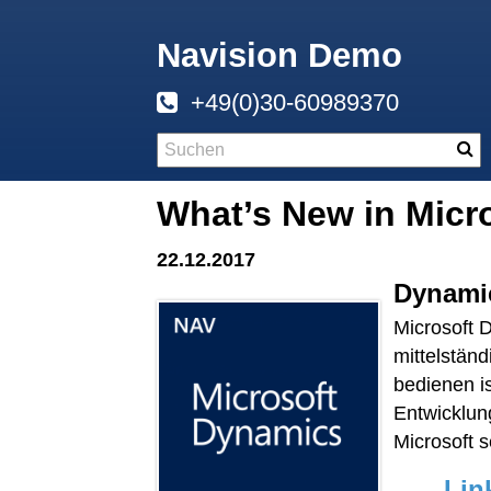
Navision Demo
+49(0)30-60989370
What’s New in Micr
22.12.2017
Dynamic
Microsoft 
mittelständ
bedienen i
Entwicklun
Microsoft s
Lin