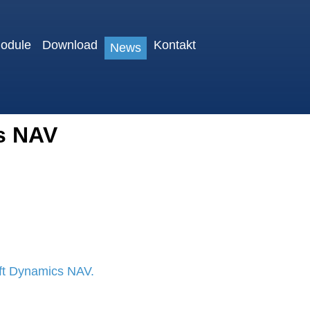
odule
Download
Kontakt
News
cs NAV
soft Dynamics NAV.