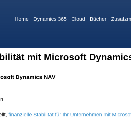
Home
Dynamics 365
Cloud
Bücher
Zusatzm
abilität mit Microsoft Dynami
icrosoft Dynamics NAV
en
llt,
finanzielle Stabilität für Ihr Unternehmen mit Micro