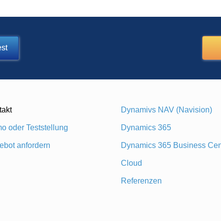
st
takt
Dynamivs NAV (Navision)
o oder Teststellung
Dynamics 365
ebot anfordern
Dynamics 365 Business Cen
Cloud
Referenzen