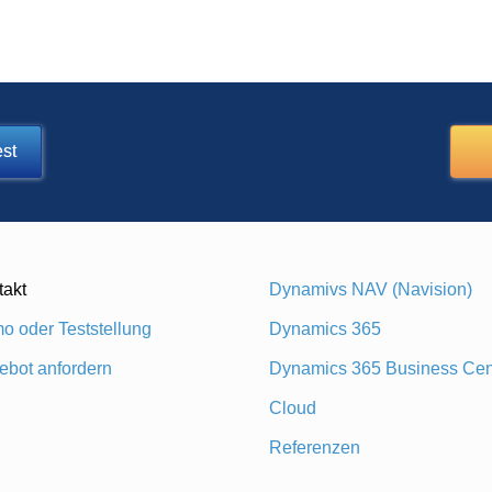
st
takt
Dynamivs NAV (Navision)
o oder Teststellung
Dynamics 365
ebot anfordern
Dynamics 365 Business Cen
Cloud
Referenzen