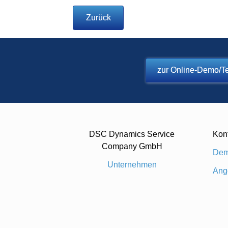
Zurück
zur Online-Demo/Te
DSC Dynamics Service
Kon
Company GmbH
Dem
Unternehmen
Ang