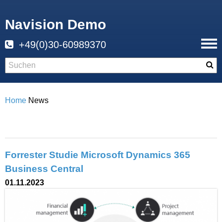
Navision Demo
+49(0)30-60989370
Home
News
Forrester Studie Microsoft Dynamics 365
Business Central
01.11.2023