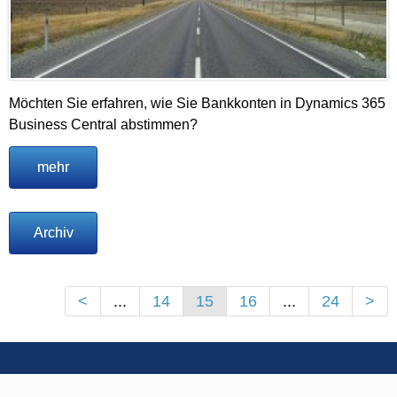
Möchten Sie erfahren, wie Sie Bankkonten in Dynamics 365
Business Central abstimmen?
mehr
Archiv
<
...
14
15
16
...
24
>