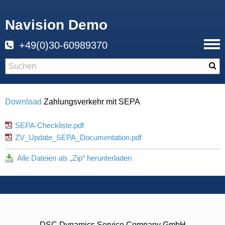
Navision Demo
+49(0)30-60989370
Download
Zahlungsverkehr mit SEPA
SEPA-Checkliste.pdf
ZV_Update_SEPA_Documentation.pdf
Alle Dateien als „Zip“ herunterladen
DSC Dynamics Service Company GmbH