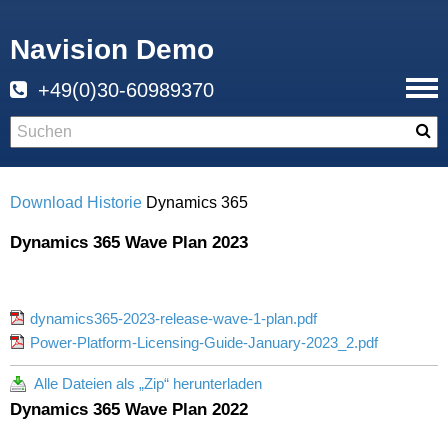
Navision Demo
+49(0)30-60989370
Download
Historie
Dynamics 365
Dynamics 365 Wave Plan 2023
dynamics365-2023-release-wave-1-plan.pdf
Power-Platform-Licensing-Guide-January-2023_2.pdf
Alle Dateien als „Zip“ herunterladen
Dynamics 365 Wave Plan 2022