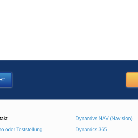
st
takt
Dynamivs NAV (Navision)
o oder Teststellung
Dynamics 365